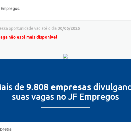
F Empregos.
 essa oportunidade vão até o dia
30/06/2026
vaga não está mais disponível
ais de
9.808 empresas
divulgan
suas vagas no JF Empregos