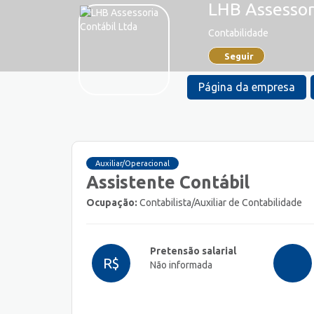
LHB Assessor
Contabilidade
Seguir
Página da empresa
Auxiliar/Operacional
Assistente Contábil
Ocupação:
Contabilista/Auxiliar de Contabilidade
Pretensão salarial
R$
Não informada