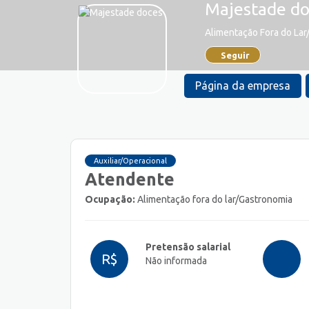
Majestade do
Alimentação Fora do La
Seguir
Página da empresa
Auxiliar/Operacional
Atendente
Ocupação:
Alimentação fora do lar/Gastronomia
Pretensão salarial
R$
Não informada