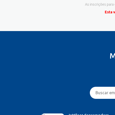
As inscrições para
Esta 
M