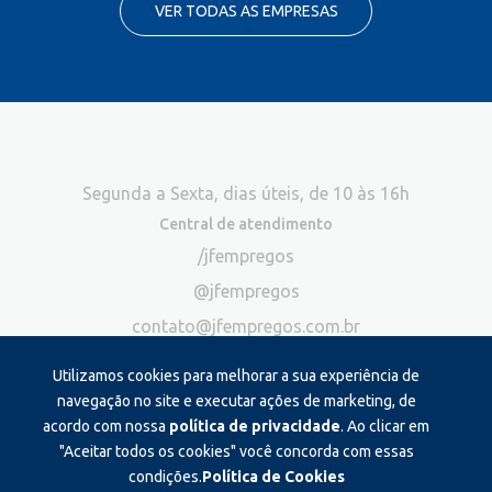
VER TODAS AS EMPRESAS
Segunda a Sexta, dias úteis, de 10 às 16h
Central de atendimento
/jfempregos
@jfempregos
contato@jfempregos.com.br
(32) 98415-3518*
Utilizamos cookies para melhorar a sua experiência de
Publicidade
navegação no site e executar ações de marketing, de
acordo com nossa
política de privacidade
. Ao clicar em
*Exclusivo para atendimento via chat. Não atendemos ligações neste
canal
"Aceitar todos os cookies" você concorda com essas
condições.
Política de Cookies
Produzido e administrado por: