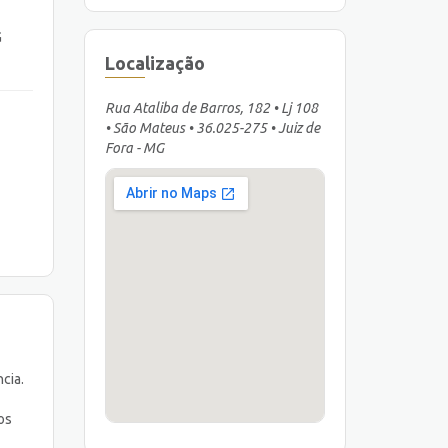
G
Localização
Rua Ataliba de Barros, 182 • Lj 108
• São Mateus • 36.025-275 • Juiz de
Fora - MG
cia.
os