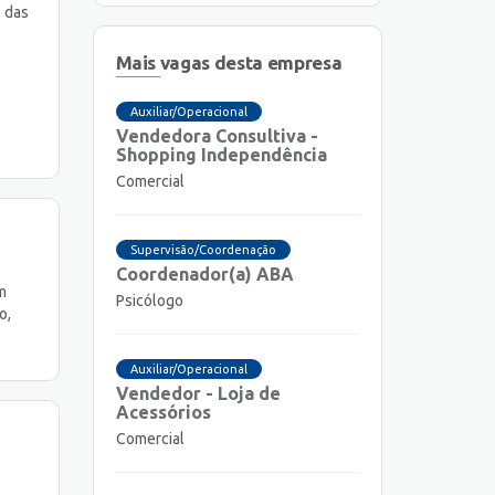
e das
Mais vagas desta empresa
Auxiliar/Operacional
Vendedora Consultiva -
Shopping Independência
Comercial
Supervisão/Coordenação
Coordenador(a) ABA
m
Psicólogo
o,
Auxiliar/Operacional
Vendedor - Loja de
Acessórios
Comercial