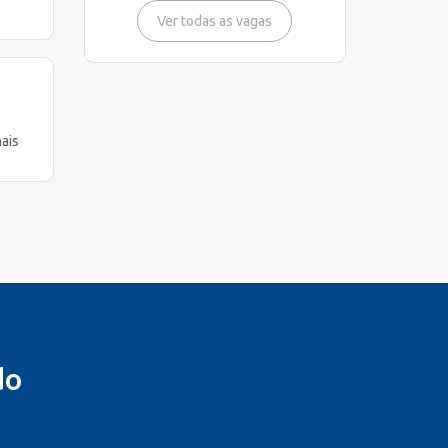
Ver todas as vagas
nais
do