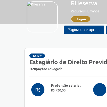
RHeserva
Recursos Humanos
Seguir
Página da empresa
Estágio
Estagiário de Direito Previ
Ocupação:
Advogado
Pretensão salarial
R$
R$ 720,00