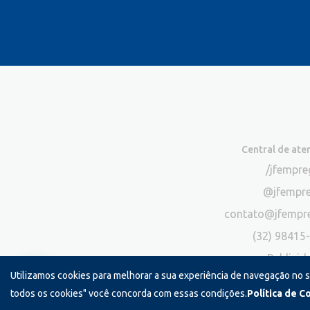
Central de at
/jfempr
@jfempr
contato@jfempr
(32) 98415
Publicid
Utilizamos cookies para melhorar a sua experiência de navegação no 
*Exclusivo para atendimento via chat. N
todos os cookies" você concorda com essas condições.
Política de C