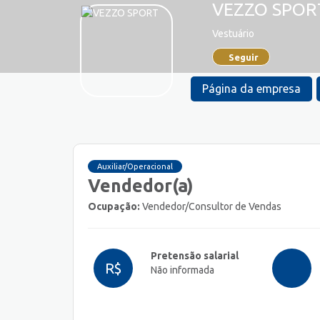
VEZZO SPOR
Vestuário
Seguir
Página da empresa
Auxiliar/Operacional
Vendedor(a)
Ocupação:
Vendedor/Consultor de Vendas
Pretensão salarial
R$
Não informada