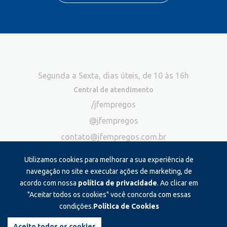
Segunda a Sexta, dias úteis, de 10 às 16h
Central de atendimento
/jfempregos
@jfempregos
contato@jfempregos.com.br
(32) 98415-3518*
Utilizamos cookies para melhorar a sua experiência de
Publicidade
navegação no site e executar ações de marketing, de
acordo com nossa
política de privacidade
. Ao clicar em
*Exclusivo para atendimento via chat. Não atendemos ligações neste
canal
"Aceitar todos os cookies" você concorda com essas
condições.
Política de Cookies
Produzido e administrado por:
Aceito todos os cookies