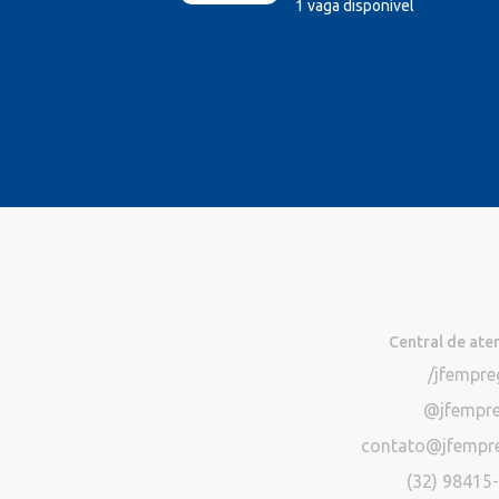
1 vaga disponível
Central de at
/jfempr
@jfempr
contato@jfempr
(32) 98415