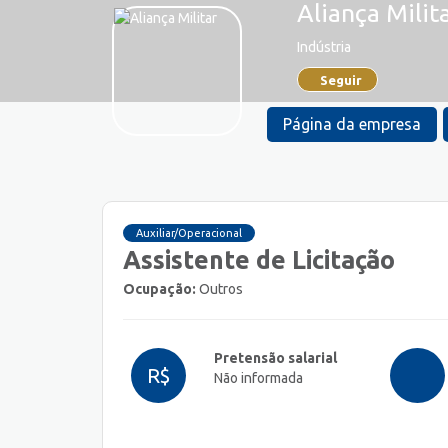
Aliança Milit
Indústria
Seguir
Página da empresa
Auxiliar/Operacional
Assistente de Licitação
Ocupação:
Outros
Pretensão salarial
R$
Não informada