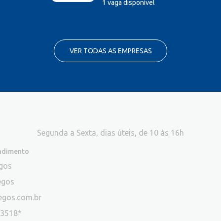
1 vaga disponível
VER TODAS AS EMPRESAS
Segunda a Sexta, dias úteis, de 10 às 16h
endimento
egos
egos
egos.com.br
-3518*