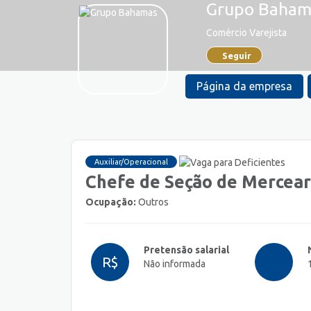
Grupo Baham
Comércio Varejista
Seguir
Página da empresa
Auxiliar/Operacional
Chefe de Seção de Merceari
Ocupação:
Outros
Pretensão salarial
R$
Não informada