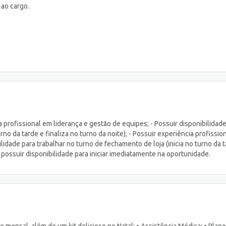
 ao cargo.
 profissional em liderança e gestão de equipes; - Possuir disponibilidad
rno da tarde e finaliza no turno da noite); - Possuir experiência profissio
lidade para trabalhar no turno de fechamento de loja (inicia no turno da 
, possuir disponibilidade para iniciar imediatamente na oportunidade.
 mensal, além de um kit delicioso no Natal; • Assistência Médica; • Plano