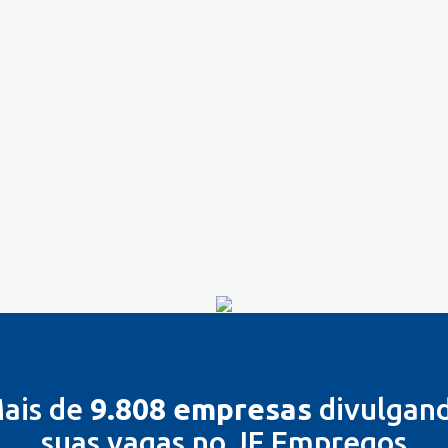
ais de
9.808 empresas
divulgan
suas vagas no JF Empregos