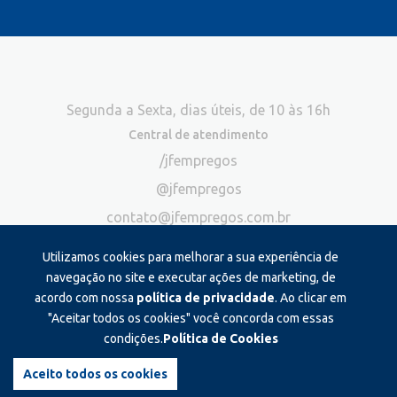
Segunda a Sexta, dias úteis, de 10 às 16h
Central de atendimento
/jfempregos
@jfempregos
contato@jfempregos.com.br
(32) 98415-3518*
Utilizamos cookies para melhorar a sua experiência de
Publicidade
navegação no site e executar ações de marketing, de
acordo com nossa
política de privacidade
. Ao clicar em
*Exclusivo para atendimento via chat. Não atendemos ligações neste
canal
"Aceitar todos os cookies" você concorda com essas
condições.
Política de Cookies
Produzido e administrado por:
Aceito todos os cookies
©2026 JF Empregos. Todos os direitos reservados