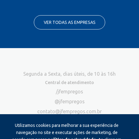
VER TODAS AS EMPRESAS
Segunda a Sexta, dias úteis, de 10 às 16h
Central de atendimento
/jfempregos
@jfempregos
contato@jfempregos.com.br
(32) 98415-3518*
Utilizamos cookies para melhorar a sua experiência de
Publicidade
navegação no site e executar ações de marketing, de