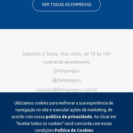
VER TODAS AS EMPRESAS
Segunda a Sexta, dias úteis, de 10 às 16h
Central de atendimento
/jfempregos
@jfempregos
contato@jfempregos.com.br
(32) 98415-3518*
Utilizamos cookies para melhorar a sua experiência de
Publicidade
navegação no site e executar ações de marketing, de
acordo com nossa
política de privacidade
. Ao clicar em
*Exclusivo para atendimento via chat. Não atendemos ligações neste
canal
"Aceitar todos os cookies" você concorda com essas
condições.
Política de Cookies
Produzido e administrado por: