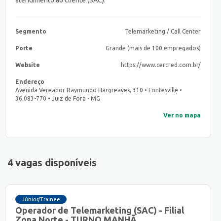
atendimento ao cliente (SAC).
Segmento
Telemarketing / Call Center
Porte
Grande (mais de 100 empregados)
Website
https://www.cercred.com.br/
Endereço
Avenida Vereador Raymundo Hargreaves, 310 • Fontesville •
36.083-770 • Juiz de Fora - MG
Ver no mapa
4 vagas disponíveis
Júnior/Trainee
Operador de Telemarketing (SAC) - Filial
Zona Norte - TURNO MANHÃ