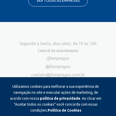
VER TODAS AS EMPRESAS
Segunda a Sexta, dias úteis, de 10 às 16h
Central de atendimento
/jfempregos
@jfempregos
contato@jfempregos.com.br
(32) 98415-3518*
Utilizamos cookies para melhorar a sua experiência de
Publicidade
navegação no site e executar ações de marketing, de
acordo com nossa
política de privacidade
. Ao clicar em
*Exclusivo para atendimento via chat. Não atendemos ligações neste
canal
"Aceitar todos os cookies" você concorda com essas
condições.
Política de Cookies
Produzido e administrado por: