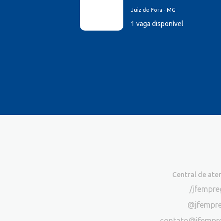
Juiz de Fora - MG
1 vaga disponível
Central de at
/jfempr
@jfempr
contato@jfempr