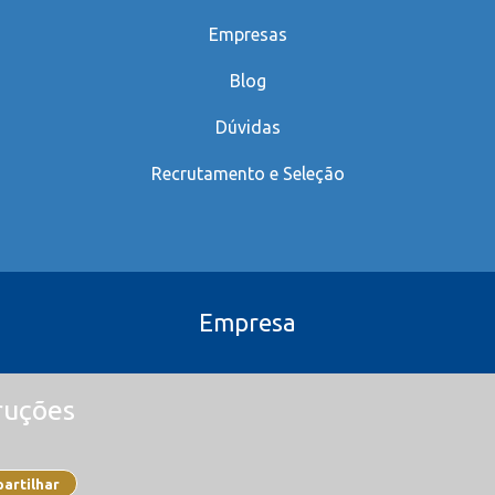
Empresas
Blog
Dúvidas
Recrutamento e Seleção
Empresa
ruções
artilhar