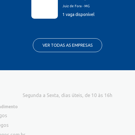
Juiz de Fora - MG
1 vaga disponível
VER TODAS AS EMPRESAS
Segunda a Sexta, dias úteis, de 10 às 16h
endimento
egos
egos
egos.com.br