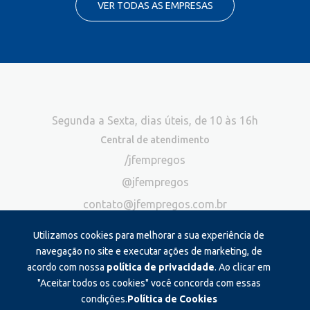
VER TODAS AS EMPRESAS
Segunda a Sexta, dias úteis, de 10 às 16h
Central de atendimento
/jfempregos
@jfempregos
contato@jfempregos.com.br
(32) 98415-3518*
Utilizamos cookies para melhorar a sua experiência de
Publicidade
navegação no site e executar ações de marketing, de
acordo com nossa
política de privacidade
. Ao clicar em
*Exclusivo para atendimento via chat. Não atendemos ligações neste
canal
"Aceitar todos os cookies" você concorda com essas
condições.
Política de Cookies
Produzido e administrado por: