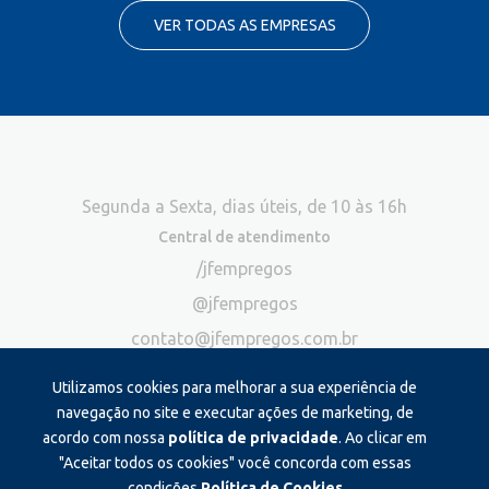
VER TODAS AS EMPRESAS
Segunda a Sexta, dias úteis, de 10 às 16h
Central de atendimento
/jfempregos
@jfempregos
contato@jfempregos.com.br
(32) 98415-3518*
Utilizamos cookies para melhorar a sua experiência de
Publicidade
navegação no site e executar ações de marketing, de
acordo com nossa
política de privacidade
. Ao clicar em
*Exclusivo para atendimento via chat. Não atendemos ligações neste
canal
"Aceitar todos os cookies" você concorda com essas
condições.
Política de Cookies