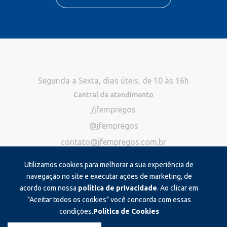
Segunda a Sexta, dias úteis, de 10 às 16h
Central de atendimento
/jfempregos
@jfempregos
contato@jfempregos.com.br
(32) 98415-3518*
Utilizamos cookies para melhorar a sua experiência de
Publicidade
navegação no site e executar ações de marketing, de
acordo com nossa
política de privacidade
. Ao clicar em
*Exclusivo para atendimento via chat. Não atendemos ligações neste
canal
"Aceitar todos os cookies" você concorda com essas
condições.
Política de Cookies
Produzido e administrado por: