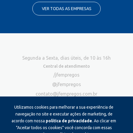
VER TODAS AS EMPRESAS
Segunda a Sexta, dias úteis, de 10 às 16h
Central de atendimento
/jfempregos
@jfempregos
contato@jfempregos.com.br
(32) 98415-3518*
Utilizamos cookies para melhorar a sua experiência de
Publicidade
navegação no site e executar ações de marketing, de
acordo com nossa
política de privacidade
. Ao clicar em
*Exclusivo para atendimento via chat. Não atendemos ligações neste
canal
"Aceitar todos os cookies" você concorda com essas