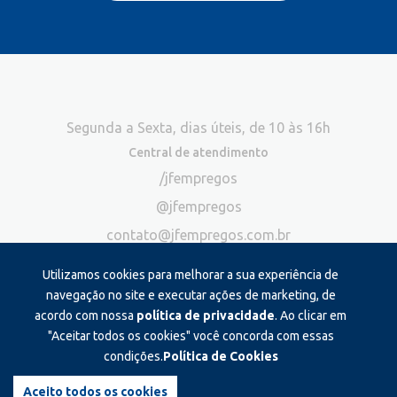
Segunda a Sexta, dias úteis, de 10 às 16h
Central de atendimento
/jfempregos
@jfempregos
contato@jfempregos.com.br
(32) 98415-3518*
Utilizamos cookies para melhorar a sua experiência de
Publicidade
navegação no site e executar ações de marketing, de
acordo com nossa
política de privacidade
. Ao clicar em
*Exclusivo para atendimento via chat. Não atendemos ligações neste
canal
"Aceitar todos os cookies" você concorda com essas
condições.
Política de Cookies
Produzido e administrado por:
Aceito todos os cookies