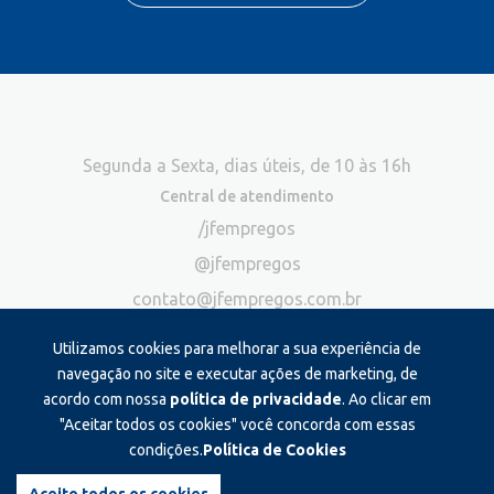
Segunda a Sexta, dias úteis, de 10 às 16h
Central de atendimento
/jfempregos
@jfempregos
contato@jfempregos.com.br
(32) 98415-3518*
Utilizamos cookies para melhorar a sua experiência de
Publicidade
navegação no site e executar ações de marketing, de
acordo com nossa
política de privacidade
. Ao clicar em
*Exclusivo para atendimento via chat. Não atendemos ligações neste
canal
"Aceitar todos os cookies" você concorda com essas
condições.
Política de Cookies
Produzido e administrado por: