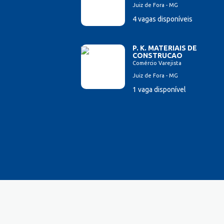
Juiz de Fora - MG
Esteticista
4 vagas disponíveis
Farmacêutico
Ferramenteiro
Financeiro/Auxiliar Financeiro
P. K. MATERIAIS DE
CONSTRUCAO
Fiscal de Caixa
Comércio Varejista
Fonoaudi
Juiz de Fora - MG
Garagista
1 vaga disponível
Garçom
Gerente de Vendas
Gestão Hospitalar
Hotelaria
Lavador de Veículos
Logística
Manicure
Mecânico Automotivo
Mecânico industrial
Monitor de Recreação
Montador de Veículos