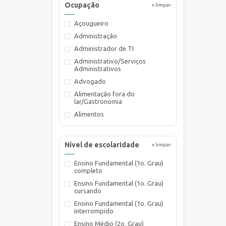
Ocupação
x limpar
Açougueiro
Administração
Administrador de TI
Administrativo/Serviços
Administrativos
Advogado
Alimentação fora do
lar/Gastronomia
Alimentos
Almoxarife
Ambientalista
Nível de escolaridade
x limpar
Arquiteto
Ensino Fundamental (1o. Grau)
Assistente de Planejamento
completo
Assistente de Suprimentos
Ensino Fundamental (1o. Grau)
Assistente Social
cursando
Atendente Comercial
Ensino Fundamental (1o. Grau)
interrompido
Auxiliar de Cozinha
Ensino Médio (2o. Grau)