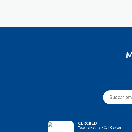
Costureira/Costureiro Industrial
Cozinha/ Pizzaiolo
Cozinheiro
Cuidador de Crianças e Idosos
Desenvolvedor de Sistema
Designer de Interiores
Designer Gráfico
M
Educador Físico
Eletricista
Enfermeiro/Auxiliar de
Enfermagem
Engenharia (Outras)
Engenharia Civil
Engenharia de Produção
Engenharia Elétrica e Eletrônica
Engenharia Mecânica
Entregador/Motoboy
CERCRED
Telemarketing / Call Center
Estampador