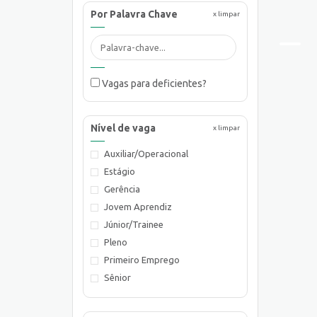
Por Palavra Chave
x limpar
Vagas para deficientes?
Nível de vaga
x limpar
Auxiliar/Operacional
Estágio
Gerência
Jovem Aprendiz
Júnior/Trainee
Pleno
Primeiro Emprego
Sênior
Supervisão/Coordenação
Técnico