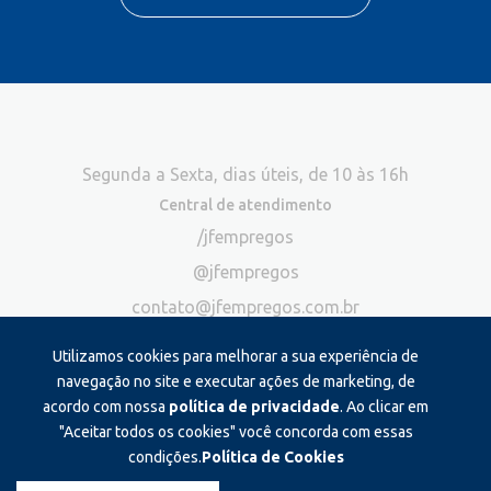
Segunda a Sexta, dias úteis, de 10 às 16h
Central de atendimento
/jfempregos
@jfempregos
contato@jfempregos.com.br
(32) 98415-3518*
Utilizamos cookies para melhorar a sua experiência de
Publicidade
navegação no site e executar ações de marketing, de
acordo com nossa
política de privacidade
. Ao clicar em
*Exclusivo para atendimento via chat. Não atendemos ligações neste
canal
"Aceitar todos os cookies" você concorda com essas
condições.
Política de Cookies
Produzido e administrado por: