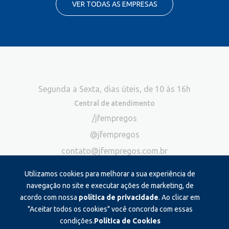
VER TODAS AS EMPRESAS
Segunda a Sexta, dias úteis, de 10 às 16h
Central de atendimento
/jfempregos
@jfempregos
contato@jfempregos.com.br
(32) 98415-3518*
Utilizamos cookies para melhorar a sua experiência de
Publicidade
navegação no site e executar ações de marketing, de
acordo com nossa
política de privacidade
. Ao clicar em
*Exclusivo para atendimento via chat. Não atendemos ligações neste
canal
"Aceitar todos os cookies" você concorda com essas
condições.
Política de Cookies
Produzido e administrado por: