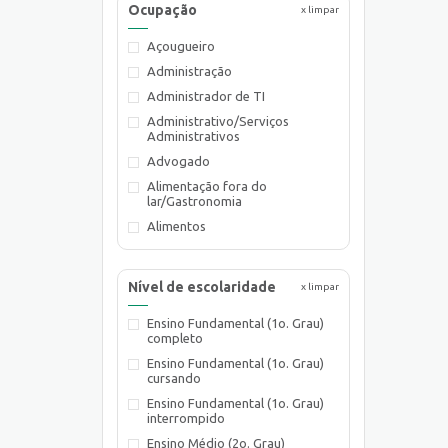
Ocupação
x limpar
Açougueiro
Administração
Administrador de TI
Administrativo/Serviços
Administrativos
Advogado
Alimentação fora do
lar/Gastronomia
Alimentos
Almoxarife
Ambientalista
Nível de escolaridade
x limpar
Arquiteto
Ensino Fundamental (1o. Grau)
Assistente de Planejamento
completo
Assistente de Suprimentos
Ensino Fundamental (1o. Grau)
Assistente Social
cursando
Atendente Comercial
Ensino Fundamental (1o. Grau)
interrompido
Auxiliar de Cozinha
Ensino Médio (2o. Grau)