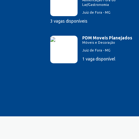
Alimentação Fora do
Lar/Gastronomia
Esteticista
Juiz de Fora - MG
Farmacêutico
Ferramenteiro
3 vagas disponíveis
Financeiro/Auxiliar Financeiro
Fiscal de Caixa
PDM Moveis Planejados
Móveis e Decoração
Garagista
Juiz de Fora - MG
Garçom
1 vaga disponível
Gerente de Vendas
Gestão Hospitalar
Hotelaria
Lavador de Veículos
Logística
Manicure
Mecânico Automotivo
Mecânico industrial
Montador de estrutura metálica
Montador de Veículos
Motorista