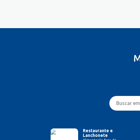
Costureira/Costureiro Industrial
Cozinha/ Pizzaiolo
Cozinheiro
Cuidador de Crianças e Idosos
Desenvolvedor de Sistema
Designer de Interiores
Designer Gráfico
M
Educador Físico
Eletricista
Enfermeiro/Auxiliar de
Enfermagem
Engenharia (Outras)
Engenharia Civil
Engenharia de Produção
Engenharia Elétrica e Eletrônica
Engenharia Mecânica
Entregador/Motoboy
Restaurante e
Lanchonete
Estampador