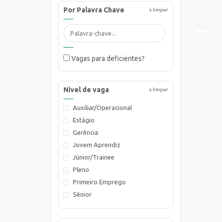
Por Palavra Chave
x limpar
Vagas para deficientes?
Nível de vaga
x limpar
Auxiliar/Operacional
Estágio
Gerência
Jovem Aprendiz
Júnior/Trainee
Pleno
Primeiro Emprego
Sênior
Supervisão/Coordenação
Técnico