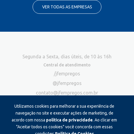
VER TODAS AS EMPRESAS
Segunda a Sexta, dias úteis, de 10 às 16h
Central de atendimento
/jfempregos
@jfempregos
contato@jfempregos.com.br
(32) 98415-3518*
Utilizamos cookies para melhorar a sua experiência de
Publicidade
navegação no site e executar ações de marketing, de
acordo com nossa
política de privacidade
. Ao clicar em
*Exclusivo para atendimento via chat. Não atendemos ligações neste
canal
"Aceitar todos os cookies" você concorda com essas
condições.
Política de Cookies