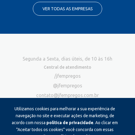
VER TODAS AS EMPRESAS
Segunda a Sexta, dias úteis, de 10 às 16h
Central de atendimento
/jfempregos
@jfempregos
contato@jfempregos.com.br
(32) 98415-3518*
Utilizamos cookies para melhorar a sua experiência de
Publicidade
navegação no site e executar ações de marketing, de
acordo com nossa
política de privacidade
. Ao clicar em
*Exclusivo para atendimento via chat. Não atendemos ligações neste
canal
"Aceitar todos os cookies" você concorda com essas