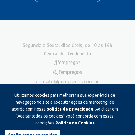
Segunda a Sexta, dias úteis, de 10 às 16h
Central de atendimento
/jfempregos
@jfempregos
contato@jfempregos.com.br
(32) 98415-3518*
Utilizamos cookies para melhorar a sua experiência de
Publicidade
navegação no site e executar ações de marketing, de
acordo com nossa
política de privacidade
. Ao clicar em
*Exclusivo para atendimento via chat. Não atendemos ligações neste
canal
"Aceitar todos os cookies" você concorda com essas
condições.
Política de Cookies
Produzido e administrado por: