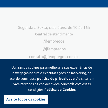
Segunda a Sexta, dias úteis, de 10 às 16h
Central de atendimento
/jfempregos
@jfempregos
contato@jfempregos.com.br
(32) 98415-3518*
Utilizamos cookies para melhorar a sua experiência de
Publicidade
navegação no site e executar ações de marketing, de
acordo com nossa
política de privacidade
. Ao clicar em
*Exclusivo para atendimento via chat. Não atendemos ligações neste
canal
"Aceitar todos os cookies" você concorda com essas
condições.
Política de Cookies
Produzido e administrado por:
Aceito todos os cookies
©2026 JF Empregos. Todos os direitos reservados