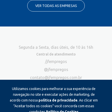
VER TODAS AS EMPRESAS
Segunda a Sexta, dias úteis, de 10 às 16h
Central de atendimento
/jfempregos
@jfempregos
contato@jfempregos.com.br
(32) 98415-3518*
Utilizamos cookies para melhorar a sua experiência de
Publicidade
navegação no site e executar ações de marketing, de
acordo com nossa
política de privacidade
. Ao clicar em
*Exclusivo para atendimento via chat. Não atendemos ligações neste
canal
"Aceitar todos os cookies" você concorda com essas
condições.
Política de Cookies