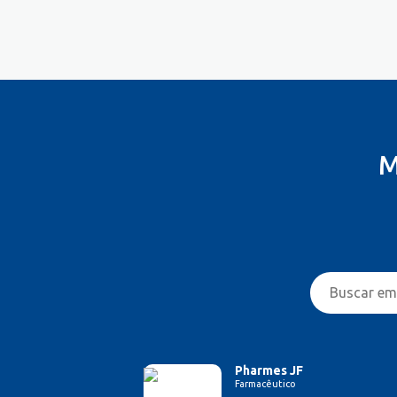
Costureira/Costureiro Industrial
Cozinha/ Pizzaiolo
Cozinheiro
Cuidador de Crianças e Idosos
Desenvolvedor de Sistema
Designer de Interiores
Designer Gráfico
M
Educador Físico
Eletricista
Enfermeiro/Auxiliar de
Enfermagem
Engenharia (Outras)
Engenharia Civil
Engenharia Elétrica e Eletrônica
Engenharia Mecânica
Entregador/Motoboy
Estampador
Pharmes JF
Farmacêutico
Esteticista