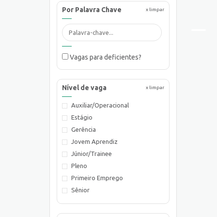
Por Palavra Chave
x limpar
Vagas para deficientes?
Nível de vaga
x limpar
Auxiliar/Operacional
Estágio
Gerência
Jovem Aprendiz
Júnior/Trainee
Pleno
Primeiro Emprego
Sênior
Supervisão/Coordenação
Técnico