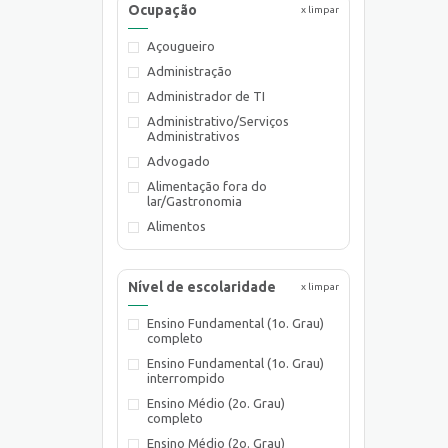
Ocupação
x limpar
Açougueiro
Administração
Administrador de TI
Administrativo/Serviços
Administrativos
Advogado
Alimentação fora do
lar/Gastronomia
Alimentos
Almoxarife
Ambientalista
Nível de escolaridade
x limpar
Arquiteto
Ensino Fundamental (1o. Grau)
Assistente de Planejamento
completo
Assistente Social
Ensino Fundamental (1o. Grau)
Atendente Comercial
interrompido
Auxiliar de Cozinha
Ensino Médio (2o. Grau)
completo
Auxiliar de Laboratório
Ensino Médio (2o. Grau)