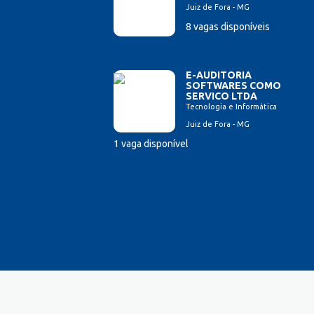
Juiz de Fora - MG
Farmacêutico
8 vagas disponíveis
Ferramenteiro
Financeiro/Auxiliar Financeiro
Fiscal de Caixa
E-AUDITORIA
Fonoaudi
SOFTWARES COMO
SERVICO LTDA
Fotógrafo
Tecnologia e Informática
Garagista
Juiz de Fora - MG
Garçom
1 vaga disponível
Gerente de Vendas
Gestão Hospitalar
Hotelaria
Jornalista
Lavador de Veículos
Logística
Manicure
Mecânico Automotivo
Mecânico industrial
Monitor de Recreação