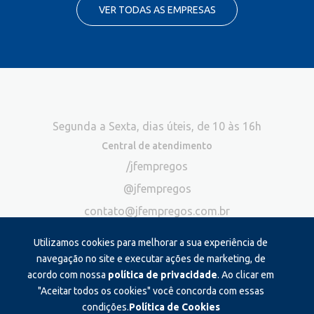
VER TODAS AS EMPRESAS
Segunda a Sexta, dias úteis, de 10 às 16h
Central de atendimento
/jfempregos
@jfempregos
contato@jfempregos.com.br
(32) 98415-3518*
Utilizamos cookies para melhorar a sua experiência de
Publicidade
navegação no site e executar ações de marketing, de
acordo com nossa
política de privacidade
. Ao clicar em
*Exclusivo para atendimento via chat. Não atendemos ligações neste
canal
"Aceitar todos os cookies" você concorda com essas
condições.
Política de Cookies
Produzido e administrado por: