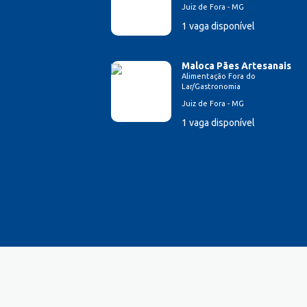
Juiz de Fora - MG
Estampador
1 vaga disponível
Esteticista
Farmacêutico
Ferramenteiro
Maloca Pães Artesanais
Alimentação Fora do
Financeiro/Auxiliar Financeiro
Lar/Gastronomia
Fiscal de Caixa
Juiz de Fora - MG
Fonoaudi
1 vaga disponível
Fotógrafo
Garagista
Garçom
Gerente de Vendas
Gestão Hospitalar
Hotelaria
Jornalista
Lavador de Veículos
Logística
Manicure
Mecânico Automotivo