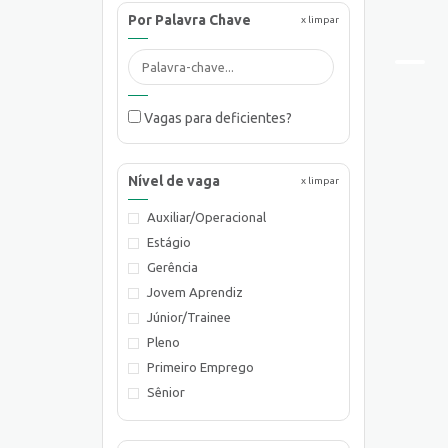
Por Palavra Chave
x limpar
Vagas para deficientes?
Nível de vaga
x limpar
Auxiliar/Operacional
Estágio
Gerência
Jovem Aprendiz
Júnior/Trainee
Pleno
Primeiro Emprego
Sênior
Supervisão/Coordenação
Técnico