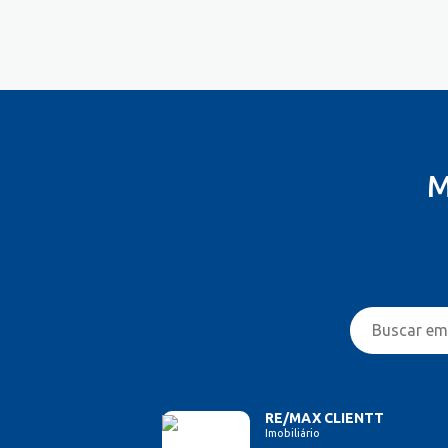
Controlador
Costureira/Costureiro Industrial
Cozinha/ Pizzaiolo
Cozinheiro
Cuidador de Crianças e Idosos
Desenvolvedor de Sistema
Designer de Interiores
M
Designer Gráfico
Educador Físico
Eletricista
Enfermeiro/Auxiliar de
Enfermagem
Engenharia (Outras)
Engenharia Civil
Engenharia de Produção
Engenharia Elétrica e Eletrônica
Engenharia Mecânica
RE/MAX CLIENTT
Imobiliário
Entregador/Motoboy