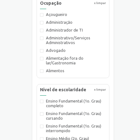
Ocupação
x limpar
Açougueiro
Administração
Administrador de TI
Administrativo/Serviços
Administrativos
Advogado
Alimentação fora do
lar/Gastronomia
Alimentos
Almoxarife
Ambientalista
Nível de escolaridade
x limpar
Arquiteto
Ensino Fundamental (1o. Grau)
Assistente de Planejamento
completo
Assistente de Suprimentos
Ensino Fundamental (1o. Grau)
Assistente Social
cursando
Atendente Comercial
Ensino Fundamental (1o. Grau)
interrompido
Auxiliar de Cozinha
Ensino Médio (2o. Grau)