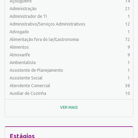
Açougueiro
14
Administração
21
Administrador de TI
1
Administrativo/Serviços Administrativos
12
Advogado
1
Alimentação fora do lar/Gastronomia
72
Alimentos
9
Almoxarife
9
Ambientalista
1
Assistente de Planejamento
1
Assistente Social
1
Atendente Comercial
38
Auxiliar de Cozinha
10
Auxiliar de Laboratório
2
VER MAIS
Auxiliar de Manutenção Predial
2
Auxiliar de Mecânica
1
Auxiliar de Operações
25
Auxiliar de Produção
83
Estágios