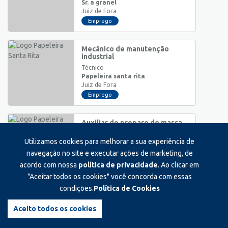
Sr. a granel
Juiz de Fora
Emprego
Mecânico de manutenção
industrial
Técnico
Papeleira santa rita
Juiz de Fora
Emprego
Auxiliar de preparo de massa
de papel
Utilizamos cookies para melhorar a sua experiência de
Auxiliar/Operacional
Papeleira santa rita
navegação no site e executar ações de marketing, de
Juiz de Fora
acordo com nossa
política de privacidade
. Ao clicar em
Emprego
"Aceitar todos os cookies" você concorda com essas
condições.
Política de Cookies
Assistente de qualidade
ferista
Aceito todos os cookies
Auxiliar/Operacional
Papeleira santa rita