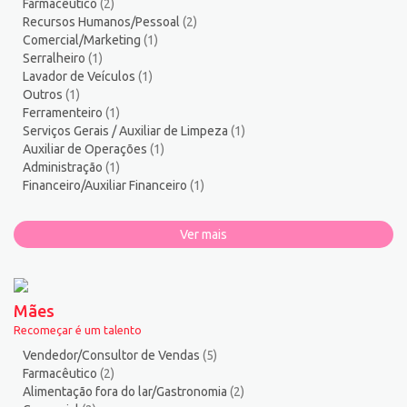
Farmacêutico
(2)
Torneiro Mecânico/Fresador Mecânico
2
Recursos Humanos/Pessoal
(2)
Vendedor/Consultor de Vendas
136
Comercial/Marketing
(1)
Serralheiro
(1)
Vigia
2
Lavador de Veículos
(1)
Zelador de Edifícios
2
Outros
(1)
Ferramenteiro
(1)
Serviços Gerais / Auxiliar de Limpeza
(1)
Auxiliar de Operações
(1)
Administração
(1)
Financeiro/Auxiliar Financeiro
(1)
Ver mais
Mães
Recomeçar é um talento
Vendedor/Consultor de Vendas
(5)
Farmacêutico
(2)
Alimentação fora do lar/Gastronomia
(2)