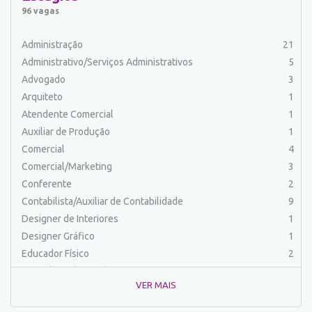
Auxiliar de Serviços
21
96 vagas
Balconista
34
Barman
2
Administração
21
Cabeleireiro
1
Administrativo/Serviços Administrativos
5
Caixa Bancário/Operador de Caixa
11
Advogado
3
Carpinteiro
1
Arquiteto
1
Carregador/Ajudante Carga e Descarga
7
Atendente Comercial
1
Chefe de Cozinha
2
Auxiliar de Produção
1
Comercial
60
Comercial
4
Comercial/Marketing
8
Comercial/Marketing
3
Comprador
4
Conferente
2
Conferente
1
Contabilista/Auxiliar de Contabilidade
9
Contabilista/Auxiliar de Contabilidade
23
Designer de Interiores
1
Controlador
2
Designer Gráfico
1
Costureira/Costureiro Industrial
17
Educador Físico
2
Cozinha/ Pizzaiolo
4
Engenharia (Outras)
1
Cozinheiro
7
VER MAIS
Engenharia Civil
1
Cuidador de Crianças e Idosos
5
Engenharia Elétrica e Eletrônica
1