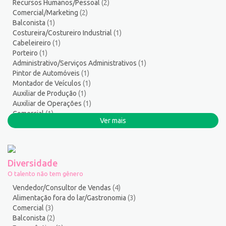
Recursos Humanos/Pessoal
(2)
Salgadeiro
3
Comercial/Marketing
(2)
Segurança do Trabalho
2
Balconista
(1)
Serralheiro
8
Costureira/Costureiro Industrial
(1)
Cabeleireiro
(1)
Servente
5
Porteiro
(1)
Serviços Culturais
5
Administrativo/Serviços Administrativos
(1)
Serviços de Telecomunicação
10
Pintor de Automóveis
(1)
Serviços Diversos
7
Montador de Veículos
(1)
Auxiliar de Produção
(1)
Serviços Gerais / Auxiliar de Limpeza
21
Auxiliar de Operações
(1)
Serviços Sociais
1
Comercial
(1)
Serviços Técnicos
2
Ver mais
Serralheiro
(1)
Soldador
3
Atendente Comercial
(1)
Suporte técnico de TI
1
Suprimentos e Materiais
1
Diversidade
Técnico em Eletroeletrônica
1
O talento não tem gênero
Técnico em enfermagem
3
Vendedor/Consultor de Vendas
(4)
Técnico em Manutenção
9
Alimentação fora do lar/Gastronomia
(3)
Comercial
(3)
Telefonista
1
Balconista
(2)
Terapeuta
1