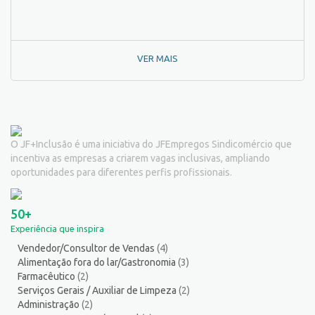
Outros
139
Padeiro
7
Passador de Roupa
3
VER MAIS
Pedagogo/Professor
1
Pedreiro
2
Peixeiro
2
Pintor de Automóveis
2
Pintor de equipamentos
1
O JF+Inclusão é uma iniciativa do JFEmpregos Sindicomércio que
Pintor de Obras/Pintor
2
incentiva as empresas a criarem vagas inclusivas, ampliando
Porteiro
6
oportunidades para diferentes perfis profissionais.
Professor de Ensino Superior
1
Programador
1
50+
Promotor de Vendas
12
Experiência que inspira
Psicólogo
3
Vendedor/Consultor de Vendas
(4)
Recepcionista/Atendimento a cliente
12
Alimentação fora do lar/Gastronomia
(3)
Recursos Humanos/Pessoal
13
Farmacêutico
(2)
Repositor de Mercadorias
9
Serviços Gerais / Auxiliar de Limpeza
(2)
Administração
(2)
Representante Comercial
1