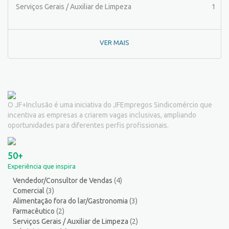
Peixeiro
2
Serviços Gerais / Auxiliar de Limpeza
1
Pintor de Automóveis
2
Pintor de equipamentos
1
VER MAIS
Pintor de Obras/Pintor
1
Porteiro
6
Professor de Ensino Superior
1
Programador
1
Promotor de Vendas
3
O JF+Inclusão é uma iniciativa do JFEmpregos Sindicomércio que
Psicólogo
3
incentiva as empresas a criarem vagas inclusivas, ampliando
Recepcionista/Atendimento a cliente
13
oportunidades para diferentes perfis profissionais.
Recursos Humanos/Pessoal
11
Repositor de Mercadorias
9
50+
Representante Comercial
1
Experiência que inspira
Salgadeiro
2
Vendedor/Consultor de Vendas
(4)
Serralheiro
8
Comercial
(3)
Servente
5
Alimentação fora do lar/Gastronomia
(3)
Serviços Culturais
5
Farmacêutico
(2)
Serviços Gerais / Auxiliar de Limpeza
(2)
Serviços de Telecomunicação
5