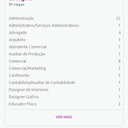
Auxiliar de Serviços
20
91 vagas
Balconista
26
Barman
2
Administração
22
Cabeleireiro
1
Administrativo/Serviços Administrativos
1
Caixa Bancário/Operador de Caixa
11
Advogado
4
Carpinteiro
1
Arquiteto
1
Carregador/Ajudante Carga e Descarga
7
Atendente Comercial
1
Comercial
47
Auxiliar de Produção
1
Comercial/Marketing
6
Comercial
8
Comprador
4
Comercial/Marketing
3
Contabilista/Auxiliar de Contabilidade
23
Conferente
2
Costureira/Costureiro Industrial
9
Contabilista/Auxiliar de Contabilidade
7
Cozinha/ Pizzaiolo
4
Designer de Interiores
1
Cozinheiro
10
Designer Gráfico
1
Cuidador de Crianças e Idosos
5
Educador Físico
2
Desenvolvedor de Sistema
1
Engenharia (Outras)
1
Designer Gráfico
1
VER MAIS
Engenharia Civil
1
Educador Físico
2
Engenharia de Produção
2