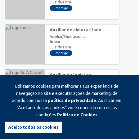
Juiz de Fora
Emprego
Auxiliar de almoxarifado
Auxiliar/Operacional
Inusa
Juiz de Fora
Emprego
Auxiliar de logistica
Auxiliar/Operacional
Utilizamos cookies para melhorar a sua experiência de
Sr. a granel
Juiz de Fora
navegação no site e executar ações de marketing, de
Emprego
acordo com nossa
política de privacidade
. Ao clicar em
"Aceitar todos os cookies" você concorda com essas
condições.
Política de Cookies
Estágio em advocacia
Estágio
Aceito todos os cookies
Cirúrgica são mateus
Juiz de Fora