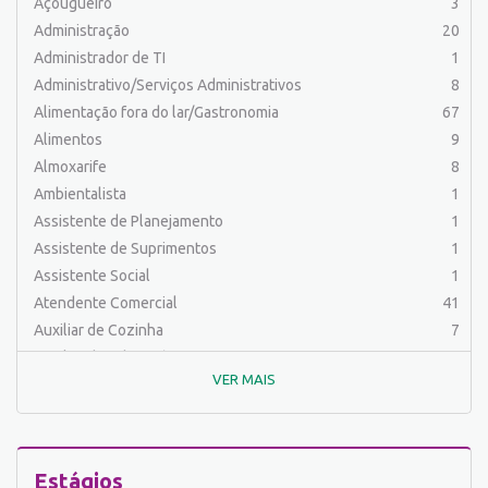
Açougueiro
3
Administração
20
Administrador de TI
1
Administrativo/Serviços Administrativos
8
Alimentação fora do lar/Gastronomia
67
Alimentos
9
Almoxarife
8
Ambientalista
1
Assistente de Planejamento
1
Assistente de Suprimentos
1
Assistente Social
1
Atendente Comercial
41
Auxiliar de Cozinha
7
Auxiliar de Laboratório
2
VER MAIS
Auxiliar de Manutenção Predial
2
Auxiliar de Mecânica
1
Auxiliar de Operações
25
Auxiliar de Produção
31
Estágios