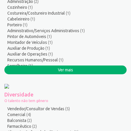
Administração
(2)
Serviços Diversos
9
Cozinheiro
(1)
Serviços Gerais / Auxiliar de Limpeza
17
Costureira/Costureiro Industrial
(1)
Serviços Sociais
1
Cabeleireiro
(1)
Porteiro
(1)
Serviços Técnicos
2
Administrativo/Serviços Administrativos
(1)
Soldador
1
Pintor de Automóveis
(1)
Suporte técnico de TI
1
Montador de Veículos
(1)
Suprimentos e Materiais
1
Auxiliar de Produção
(1)
Auxiliar de Operações
(1)
Técnico em Eletroeletrônica
1
Recursos Humanos/Pessoal
(1)
Técnico em enfermagem
2
Serralheiro
(1)
Técnico em Manutenção
12
Ver mais
Atendente Comercial
(1)
Telefonista
1
Balconista
(1)
Terapeuta
1
Tintureiro
1
Diversidade
Torneiro Mecânico/Fresador Mecânico
2
O talento não tem gênero
Vendedor/Consultor de Vendas
127
Vendedor/Consultor de Vendas
(5)
Vigia
2
Comercial
(4)
Balconista
(2)
Zelador de Edifícios
2
Farmacêutico
(2)