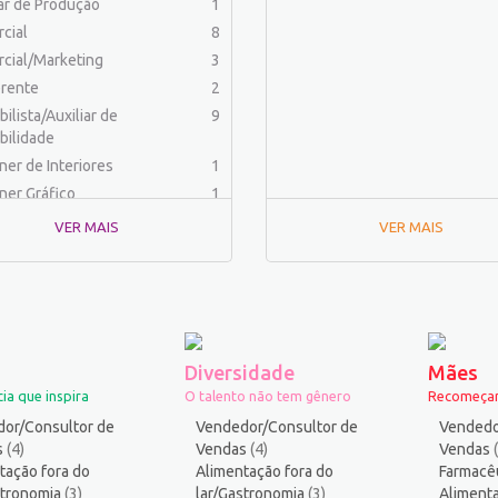
iar de Produção
1
cial
8
cial/Marketing
3
rente
2
ilista/Auxiliar de
9
bilidade
ner de Interiores
1
ner Gráfico
1
dor Físico
2
VER MAIS
VER MAIS
haria (Outras)
1
aria Civil
1
aria Elétrica e Eletrônica
1
haria Mecânica
1
menteiro
1
Diversidade
Mães
rafo
1
ia que inspira
O talento não tem gênero
Recomeçar
ista
1
or/Consultor de
Vendedor/Consultor de
Vendedo
ica
2
s
(4)
Vendas
(4)
Vendas
tação fora do
ico industrial
Alimentação fora do
1
Farmacê
stronomia
(3)
lar/Gastronomia
(3)
Alimenta