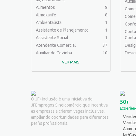
Auxil
Alimentos
9
Comer
Almoxarife
8
Comer
Ambientalista
1
Confe
Assistente de Planejamento
1
Contab
Assistente Social
1
Conta
Atendente Comercial
37
Desig
Auxiliar de Cozinha
10
Desig
Auxiliar de Laboratório
2
Educa
VER MAIS
Auxiliar de Manutenção Predial
2
Engen
Auxiliar de Mecânica
1
Engenh
Auxiliar de Operações
25
Engenh
Auxiliar de Produção
32
Engen
Auxiliar de Serviços
19
Ferra
O JF+Inclusão é uma iniciativa do
50+
JFEmpregos Sindicomércio que incentiva
Balconista
32
Fotóg
Experiênc
as empresas a criarem vagas inclusivas,
Barman
2
Jornal
Vended
ampliando oportunidades para diferentes
Cabeleireiro
1
Logíst
Venda
perfis profissionais.
Caixa Bancário/Operador de Caixa
11
Alimen
Mecân
lar/Ga