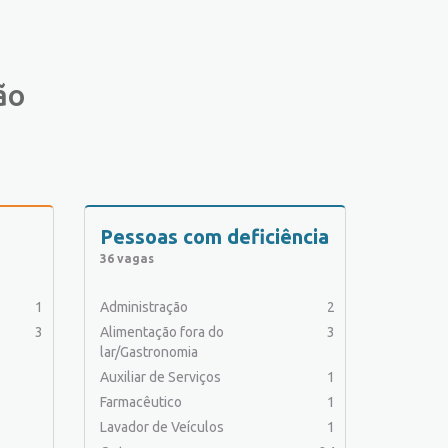
ão
Pessoas com deficiência
36 vagas
1
Administração
2
3
Alimentação fora do
3
lar/Gastronomia
Auxiliar de Serviços
1
Farmacêutico
1
Lavador de Veículos
1