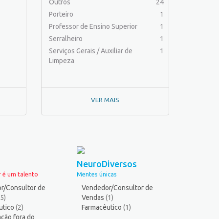
Outros
24
Porteiro
1
Professor de Ensino Superior
1
Serralheiro
1
Serviços Gerais / Auxiliar de
1
Limpeza
VER MAIS
NeuroDiversos
 é um talento
Mentes únicas
r/Consultor de
Vendedor/Consultor de
(5)
Vendas
(1)
utico
(2)
Farmacêutico
(1)
ção fora do