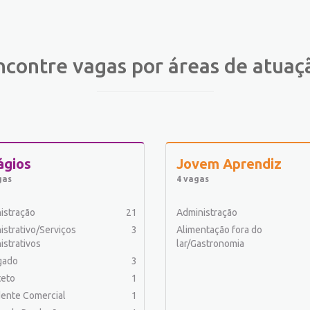
ncontre vagas por áreas de atuaç
ágios
Jovem Aprendiz
gas
4 vagas
istração
21
Administração
istrativo/Serviços
3
Alimentação fora do
istrativos
lar/Gastronomia
gado
3
teto
1
ente Comercial
1