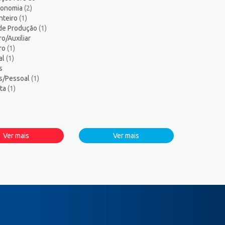
tronomia
(2)
nteiro
(1)
 de Produção
(1)
ro/Auxiliar
iro
(1)
al
(1)
s
s/Pessoal
(1)
sta
(1)
Ver mais
Ver mais