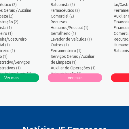
s
12
êutico
(2)
Balconista
(2)
lar/Gas
ogo/Professor
5
s Gerais / Auxiliar
Farmacêutico
(2)
Ferrame
ssor de Educação Infantil
1
mpeza
(2)
Comercial
(2)
Auxiliar
stração
amador
(2)
Recursos
1
Financei
ista
(1)
Humanos/Pessoal
(1)
Finance
logo
1
eiro
(1)
Serralheiro
(1)
Comerci
sos Humanos/Pessoal
3
eira/Costureiro
Lavador de Veículos
(1)
Recurso
ança do Trabalho
2
ial
(1)
Outros
(1)
Humano
ireiro
ços Diversos
(1)
Ferramenteiro
1
(1)
Balconi
ro
(1)
Serviços Gerais / Auxiliar
co Informática
1
strativo/Serviços
de Limpeza
(1)
dor/Consultor de Vendas
4
strativos
(1)
Auxiliar de Operações
(1)
 de Automóveis
(1)
Administração
(1)
Ver mais
Ver mais
or de Veículos
(1)
Financeiro/Auxiliar
ar de Produção
(1)
Financeiro
(1)
ar de Operações
(1)
ial
(1)
os
os/Pessoal
(1)
heiro
(1)
nte Comercial
(1)