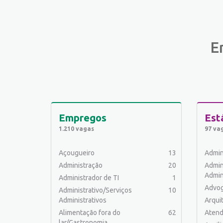
E
Empregos
Est
1.210 vagas
97 va
Açougueiro
13
Admin
Administração
20
Admin
Admin
Administrador de TI
1
Advo
Administrativo/Serviços
10
Administrativos
Arqui
Alimentação fora do
62
Atend
lar/Gastronomia