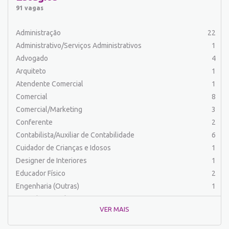
Auxiliar de Produção
31
91 vagas
Auxiliar de Serviços
19
Balconista
23
Administração
22
Barman
2
Administrativo/Serviços Administrativos
1
Cabeleireiro
1
Advogado
4
Caixa Bancário/Operador de Caixa
10
Arquiteto
1
Carregador/Ajudante Carga e Descarga
7
Atendente Comercial
1
Comercial
45
Comercial
8
Comercial/Marketing
6
Comercial/Marketing
3
Comprador
4
Conferente
2
Contabilista/Auxiliar de Contabilidade
23
Contabilista/Auxiliar de Contabilidade
6
Costureira/Costureiro Industrial
11
Cuidador de Crianças e Idosos
1
Cozinha/ Pizzaiolo
4
Designer de Interiores
1
Cozinheiro
10
Educador Físico
2
Cuidador de Crianças e Idosos
5
Engenharia (Outras)
1
Desenvolvedor de Sistema
1
Engenharia Civil
1
Designer Gráfico
1
VER MAIS
Engenharia de Produção
2
Educador Físico
2
Engenharia Elétrica e Eletrônica
1