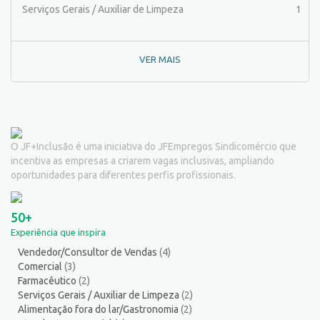
Pintor de equipamentos
1
Serviços Gerais / Auxiliar de Limpeza
1
Pintor de Obras/Pintor
1
Porteiro
6
VER MAIS
Professor de Ensino Superior
1
Programador
1
Promotor de Vendas
4
Psicólogo
2
Recepcionista/Atendimento a cliente
11
O JF+Inclusão é uma iniciativa do JFEmpregos Sindicomércio que
Recursos Humanos/Pessoal
11
incentiva as empresas a criarem vagas inclusivas, ampliando
Repositor de Mercadorias
9
oportunidades para diferentes perfis profissionais.
Representante Comercial
1
Salgadeiro
2
50+
Segurança do Trabalho
1
Experiência que inspira
Serralheiro
8
Vendedor/Consultor de Vendas
(4)
Servente
3
Comercial
(3)
Serviços Culturais
5
Farmacêutico
(2)
Serviços de Telecomunicação
8
Serviços Gerais / Auxiliar de Limpeza
(2)
Alimentação fora do lar/Gastronomia
(2)
Serviços Diversos
9