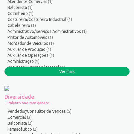
Atendente Comercial
(1)
Serviços Gerais / Auxiliar de Limpeza
18
Balconista
(1)
Serviços Técnicos
2
Cozinheiro
(1)
Soldador
1
Costureira/Costureiro Industrial
(1)
Cabeleireiro
(1)
Suporte técnico de TI
1
Administrativo/Serviços Administrativos
(1)
Suprimentos e Materiais
1
Pintor de Automóveis
(1)
Técnico em Eletroeletrônica
1
Montador de Veículos
(1)
Técnico em enfermagem
2
Auxiliar de Produção
(1)
Auxiliar de Operações
(1)
Técnico em Manutenção
11
Administração
(1)
Técnico em Meio Ambiente
2
Recursos Humanos/Pessoal
(1)
Telefonista
1
Ver mais
Serralheiro
(1)
Terapeuta
1
Tintureiro
1
Torneiro Mecânico/Fresador Mecânico
2
Diversidade
Vendedor/Consultor de Vendas
129
O talento não tem gênero
Vigia
2
Vendedor/Consultor de Vendas
(5)
Zelador de Edifícios
2
Comercial
(3)
Balconista
(2)
Farmacêutico
(2)