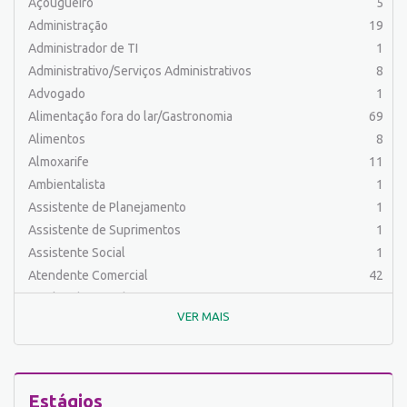
Açougueiro
5
Administração
19
Administrador de TI
1
Administrativo/Serviços Administrativos
8
Advogado
1
Alimentação fora do lar/Gastronomia
69
Alimentos
8
Almoxarife
11
Ambientalista
1
Assistente de Planejamento
1
Assistente de Suprimentos
1
Assistente Social
1
Atendente Comercial
42
Auxiliar de Cozinha
7
VER MAIS
Auxiliar de Laboratório
2
Auxiliar de Manutenção Predial
3
Auxiliar de Mecânica
1
Auxiliar de Operações
24
Estágios