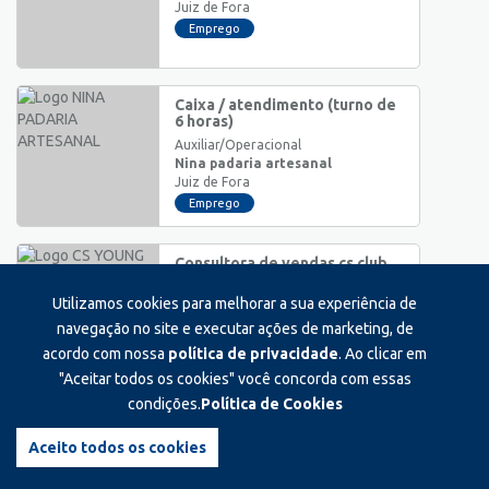
Juiz de Fora
Emprego
Caixa / atendimento (turno de
6 horas)
Auxiliar/Operacional
Nina padaria artesanal
Juiz de Fora
Emprego
Consultora de vendas cs club
independência shopping
Utilizamos cookies para melhorar a sua experiência de
Auxiliar/Operacional
Cs young
navegação no site e executar ações de marketing, de
Juiz de Fora
acordo com nossa
política de privacidade
. Ao clicar em
Emprego
"Aceitar todos os cookies" você concorda com essas
condições.
Política de Cookies
Atendente na oggi democrata
Auxiliar/Operacional
Aceito todos os cookies
Oggi sorvetes democrata
Juiz de Fora