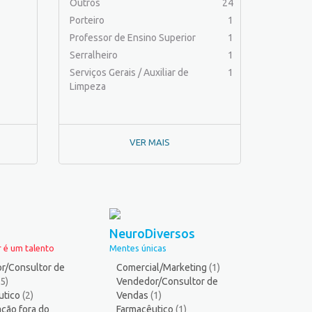
Outros
24
Porteiro
1
Professor de Ensino Superior
1
Serralheiro
1
Serviços Gerais / Auxiliar de
1
Limpeza
VER MAIS
NeuroDiversos
 é um talento
Mentes únicas
r/Consultor de
Comercial/Marketing
(1)
(5)
Vendedor/Consultor de
utico
(2)
Vendas
(1)
ção fora do
Farmacêutico
(1)