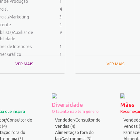
iar de Produção
1
cial
4
cial/Marketing
3
rente
2
ilista/Auxiliar de
9
bilidade
ner de Interiores
1
ner Gráfico
1
dor Físico
2
VER MAIS
VER MAIS
haria (Outras)
1
aria Civil
1
aria Elétrica e Eletrônica
1
haria Mecânica
1
menteiro
1
Diversidade
Mães
rafo
1
ia que inspira
O talento não tem gênero
Recomeçar
ista
1
or/Consultor de
Vendedor/Consultor de
Vendedo
ica
2
s
(4)
Vendas
(4)
Vendas
tação fora do
ico industrial
Alimentação fora do
1
Farmacê
stronomia
(3)
lar/Gastronomia
(3)
Alimenta