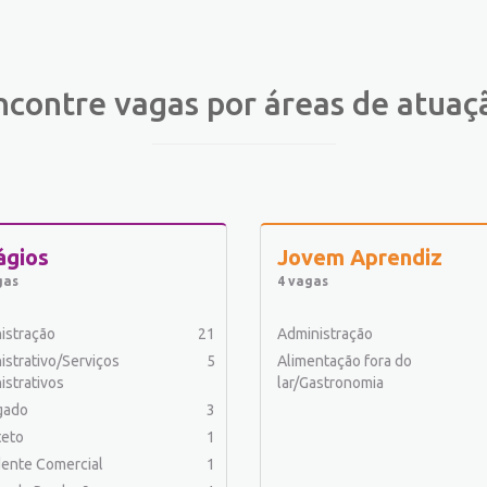
ncontre vagas por áreas de atuaç
ágios
Jovem Aprendiz
gas
4 vagas
istração
21
Administração
istrativo/Serviços
5
Alimentação fora do
istrativos
lar/Gastronomia
gado
3
teto
1
ente Comercial
1