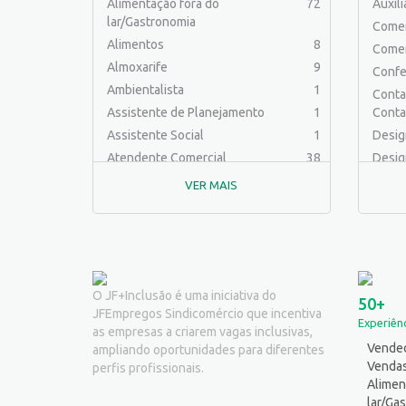
Alimentação fora do
72
Auxil
lar/Gastronomia
Comer
Alimentos
8
Comer
Almoxarife
9
Confe
Ambientalista
1
Contab
Assistente de Planejamento
1
Conta
Assistente Social
1
Desig
Atendente Comercial
38
Desig
Auxiliar de Cozinha
10
Educa
VER MAIS
Auxiliar de Laboratório
2
Engen
Auxiliar de Manutenção Predial
2
Engenh
Auxiliar de Mecânica
1
Engenh
Auxiliar de Operações
24
Engen
Auxiliar de Produção
82
Ferra
O JF+Inclusão é uma iniciativa do
50+
JFEmpregos Sindicomércio que incentiva
Auxiliar de Serviços
21
Fotóg
Experiênc
as empresas a criarem vagas inclusivas,
Balconista
34
Jornal
Vended
ampliando oportunidades para diferentes
Barman
2
Logíst
Venda
perfis profissionais.
Cabeleireiro
1
Alimen
Mecân
lar/Ga