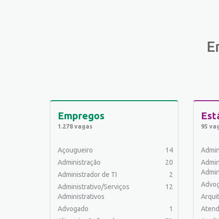
E
Empregos
Est
1.278 vagas
95 va
Açougueiro
14
Admin
Administração
20
Admin
Admin
Administrador de TI
2
Advo
Administrativo/Serviços
12
Administrativos
Arqui
Advogado
1
Atend