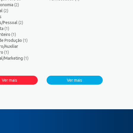
tronomia
(2)
al
(2)
s
s/Pessoal
(2)
sta
(1)
nteiro
(1)
 de Produção
(1)
ro/Auxiliar
iro
(1)
al/Marketing
(1)
Ver mais
Ver mais