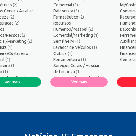
s
13
êutico
(2)
Comercial
(3)
lar/Gas
ogo/Professor
5
s Gerais / Auxiliar
Balconista
(2)
Comerci
amador
1
mpeza
(2)
Farmacêutico
(2)
Recurso
stração
logo
(2)
Recursos
1
Humano
os
Humanos/Pessoal
(2)
Balconi
sos Humanos/Pessoal
3
os/Pessoal
(2)
Comercial/Marketing
(1)
Ferrame
ança do Trabalho
2
ial/Marketing
(2)
Serralheiro
(1)
Auxiliar
ços Diversos
1
ista
(1)
Lavador de Veículos
(1)
Financei
eira/Costureiro
co Informática
Outros
1
(1)
Finance
ial
(1)
Ferramenteiro
(1)
Comerci
dor/Consultor de Vendas
4
ireiro
(1)
Serviços Gerais / Auxiliar
ro
(1)
de Limpeza
(1)
strativo/Serviços
Auxiliar de Operações
(1)
Ver mais
Ver mais
strativos
(1)
Administração
(1)
 de Automóveis
(1)
Financeiro/Auxiliar
or de Veículos
(1)
Financeiro
(1)
ar de Produção
(1)
ar de Operações
(1)
ial
(1)
heiro
(1)
nte Comercial
(1)