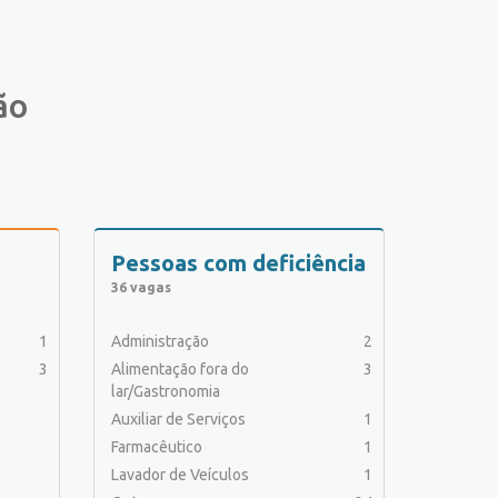
ão
Pessoas com deficiência
36 vagas
1
Administração
2
3
Alimentação fora do
3
lar/Gastronomia
Auxiliar de Serviços
1
Farmacêutico
1
Lavador de Veículos
1