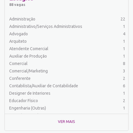
Auxiliar de Serviços
19
88 vagas
Balconista
23
Barman
2
Administração
22
Cabeleireiro
1
Administrativo/Serviços Administrativos
1
Caixa Bancário/Operador de Caixa
10
Advogado
4
Carregador/Ajudante Carga e Descarga
7
Arquiteto
1
Comercial
44
Atendente Comercial
1
Comercial/Marketing
6
Auxiliar de Produção
1
Comprador
4
Comercial
8
Contabilista/Auxiliar de Contabilidade
23
Comercial/Marketing
3
Costureira/Costureiro Industrial
9
Conferente
2
Cozinha/ Pizzaiolo
4
Contabilista/Auxiliar de Contabilidade
6
Cozinheiro
10
Designer de Interiores
1
Cuidador de Crianças e Idosos
5
Educador Físico
2
Desenvolvedor de Sistema
1
Engenharia (Outras)
1
Designer Gráfico
1
Engenharia Civil
1
Educador Físico
2
VER MAIS
Engenharia de Produção
2
Eletricista
3
Engenharia Elétrica e Eletrônica
1