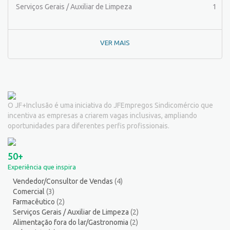
Pintor de Obras/Pintor
1
Serviços Gerais / Auxiliar de Limpeza
1
Porteiro
6
Professor de Ensino Superior
1
VER MAIS
Programador
1
Promotor de Vendas
3
Psicólogo
2
Recepcionista/Atendimento a cliente
11
Recursos Humanos/Pessoal
10
O JF+Inclusão é uma iniciativa do JFEmpregos Sindicomércio que
Repositor de Mercadorias
8
incentiva as empresas a criarem vagas inclusivas, ampliando
Representante Comercial
1
oportunidades para diferentes perfis profissionais.
Salgadeiro
2
Serralheiro
8
50+
Servente
3
Experiência que inspira
Serviços Culturais
5
Vendedor/Consultor de Vendas
(4)
Serviços de Telecomunicação
5
Comercial
(3)
Serviços Diversos
9
Farmacêutico
(2)
Serviços Gerais / Auxiliar de Limpeza
14
Serviços Gerais / Auxiliar de Limpeza
(2)
Alimentação fora do lar/Gastronomia
(2)
Serviços Técnicos
2