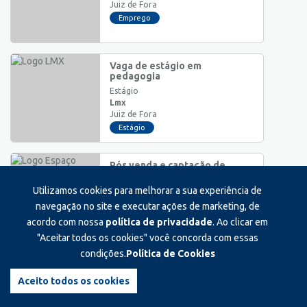
Juiz de Fora
Emprego
Vaga de estágio em
pedagogia
Estágio
Lmx
Juiz de Fora
Estágio
Pós venda e captação de
indicações
Utilizamos cookies para melhorar a sua experiência de
Pleno
Espaço cavasi odontologia
navegação no site e executar ações de marketing, de
Juiz de Fora
acordo com nossa
política de privacidade
. Ao clicar em
Emprego
"Aceitar todos os cookies" você concorda com essas
condições.
Política de Cookies
Assistente administrativo -
comercial
Aceito todos os cookies
Auxiliar/Operacional
Fisiotec