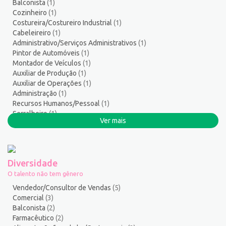
Balconista
(1)
Soldador
1
Cozinheiro
(1)
Suporte técnico de TI
1
Costureira/Costureiro Industrial
(1)
Suprimentos e Materiais
1
Cabeleireiro
(1)
Administrativo/Serviços Administrativos
(1)
Técnico em Eletroeletrônica
1
Pintor de Automóveis
(1)
Técnico em enfermagem
2
Montador de Veículos
(1)
Técnico em Manutenção
11
Auxiliar de Produção
(1)
Técnico em Meio Ambiente
2
Auxiliar de Operações
(1)
Administração
(1)
Telefonista
1
Recursos Humanos/Pessoal
(1)
Terapeuta
1
Serralheiro
(1)
Tintureiro
1
Ver mais
Atendente Comercial
(1)
Torneiro Mecânico/Fresador Mecânico
2
Vendedor/Consultor de Vendas
118
Vigia
2
Diversidade
Zelador de Edifícios
2
O talento não tem gênero
Vendedor/Consultor de Vendas
(5)
Comercial
(3)
Balconista
(2)
Farmacêutico
(2)