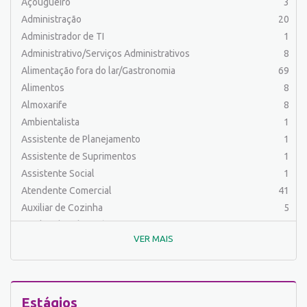
Açougueiro
3
Administração
20
Administrador de TI
1
Administrativo/Serviços Administrativos
8
Alimentação fora do lar/Gastronomia
69
Alimentos
8
Almoxarife
8
Ambientalista
1
Assistente de Planejamento
1
Assistente de Suprimentos
1
Assistente Social
1
Atendente Comercial
41
Auxiliar de Cozinha
5
Auxiliar de Laboratório
2
VER MAIS
Auxiliar de Manutenção Predial
2
Auxiliar de Mecânica
1
Auxiliar de Operações
24
Auxiliar de Produção
30
Estágios