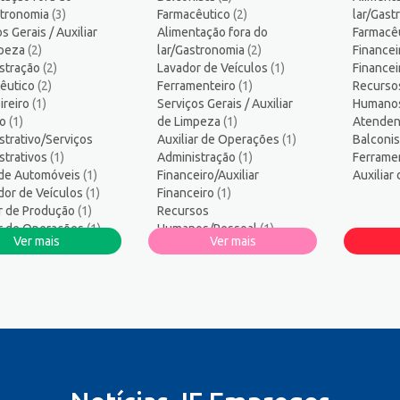
ogo/Professor
5
stronomia
(3)
Farmacêutico
(2)
lar/Gas
ssor de Educação Infantil
1
s Gerais / Auxiliar
Alimentação fora do
Farmacê
amador
1
mpeza
(2)
lar/Gastronomia
(2)
Financei
stração
logo
(2)
Lavador de Veículos
1
(1)
Finance
êutico
(2)
Ferramenteiro
(1)
Recurso
sos Humanos/Pessoal
3
ireiro
(1)
Serviços Gerais / Auxiliar
Humano
ança do Trabalho
2
ro
(1)
de Limpeza
(1)
Atenden
ços Diversos
1
strativo/Serviços
Auxiliar de Operações
(1)
Balconi
strativos
te técnico de TI
(1)
Administração
1
(1)
Ferrame
 de Automóveis
(1)
Financeiro/Auxiliar
Auxiliar
co Informática
1
or de Veículos
(1)
Financeiro
(1)
ar de Produção
(1)
Recursos
ar de Operações
(1)
Humanos/Pessoal
(1)
Ver mais
Ver mais
os
Serralheiro
(1)
os/Pessoal
(1)
Atendente Comercial
(1)
heiro
(1)
nte Comercial
(1)
ista
(1)
eiro
(1)
eira/Costureiro
ial
(1)