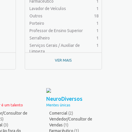
Farmacêutico
1
Lavador de Veículos
1
Outros
18
Porteiro
1
Professor de Ensino Superior
1
Serralheiro
1
Serviços Gerais / Auxiliar de
1
Limpeza
VER MAIS
NeuroDiversos
 é um talento
Mentes únicas
r/Consultor de
Comercial
(2)
(5)
Vendedor/Consultor de
al
(3)
Vendas
(1)
ção fora do
Farmacêutico
(1)