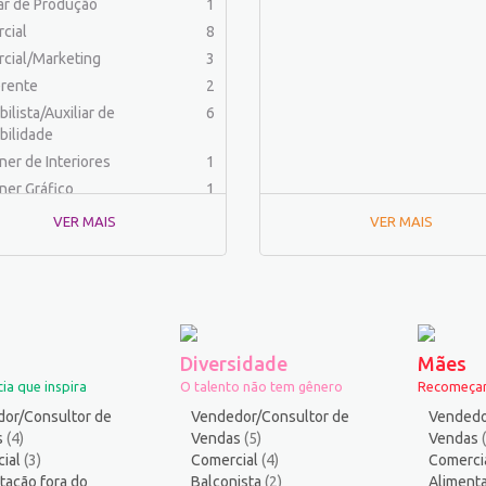
iar de Produção
1
cial
8
cial/Marketing
3
rente
2
ilista/Auxiliar de
6
bilidade
ner de Interiores
1
ner Gráfico
1
dor Físico
2
VER MAIS
VER MAIS
haria (Outras)
1
aria Civil
1
haria de Produção
2
aria Elétrica e Eletrônica
1
haria Mecânica
1
Diversidade
Mães
menteiro
1
ia que inspira
O talento não tem gênero
Recomeçar
ica
2
or/Consultor de
Vendedor/Consultor de
Vendedo
ico industrial
1
s
(4)
Vendas
(5)
Vendas
ial
s
(3)
Comercial
11
(4)
Comerci
tação fora do
Balconista
(2)
Alimenta