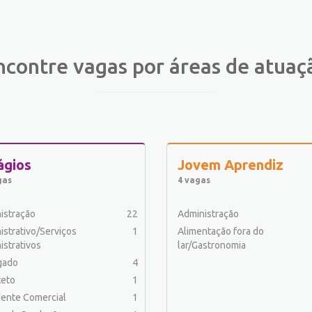
ncontre vagas por áreas de atuaç
ágios
Jovem Aprendiz
gas
4 vagas
istração
22
Administração
istrativo/Serviços
1
Alimentação fora do
istrativos
lar/Gastronomia
gado
4
teto
1
ente Comercial
1