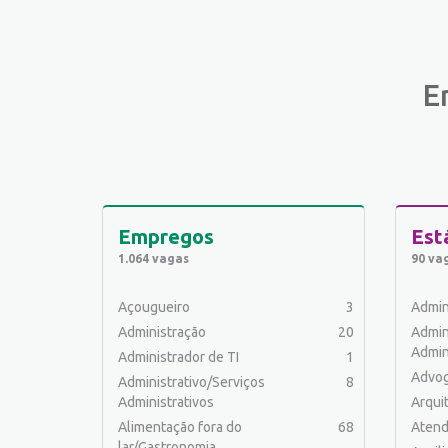
E
Empregos
Est
1.064 vagas
90 va
Açougueiro
3
Admin
Administração
20
Admin
Admin
Administrador de TI
1
Advo
Administrativo/Serviços
8
Administrativos
Arqui
Alimentação fora do
68
Atend
lar/Gastronomia