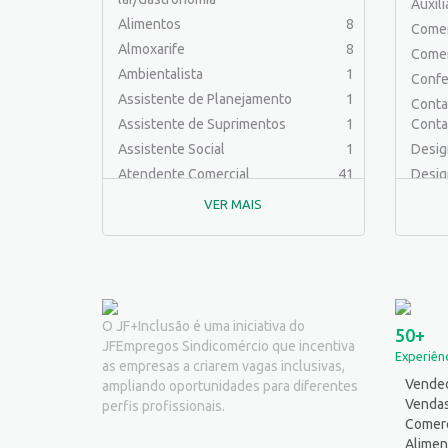
Auxil
Alimentos
8
Comer
Almoxarife
8
Comer
Ambientalista
1
Confe
Assistente de Planejamento
1
Contab
Assistente de Suprimentos
1
Conta
Assistente Social
1
Desig
Atendente Comercial
41
Desig
Auxiliar de Cozinha
6
Educa
VER MAIS
Auxiliar de Laboratório
2
Engen
Auxiliar de Manutenção Predial
2
Engenh
Auxiliar de Mecânica
1
Engen
Auxiliar de Operações
24
Engenh
Auxiliar de Produção
30
Engen
O JF+Inclusão é uma iniciativa do
50+
JFEmpregos Sindicomércio que incentiva
Auxiliar de Serviços
19
Ferra
Experiênc
as empresas a criarem vagas inclusivas,
Balconista
24
Logíst
Vended
ampliando oportunidades para diferentes
Barman
2
Mecân
Venda
perfis profissionais.
Cabeleireiro
1
Comerc
Outro
Alimen