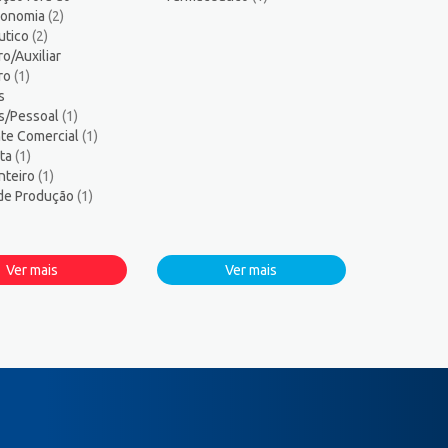
tronomia
(2)
utico
(2)
ro/Auxiliar
iro
(1)
s
s/Pessoal
(1)
te Comercial
(1)
sta
(1)
nteiro
(1)
 de Produção
(1)
Ver mais
Ver mais