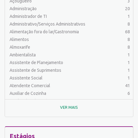
Açougueiro
3
Administração
20
Administrador de TI
1
Administrativo/Serviços Administrativos
8
Alimentação fora do lar/Gastronomia
68
Alimentos
8
Almoxarife
8
Ambientalista
1
Assistente de Planejamento
1
Assistente de Suprimentos
1
Assistente Social
1
Atendente Comercial
41
Auxiliar de Cozinha
6
Auxiliar de Laboratório
2
VER MAIS
Auxiliar de Manutenção Predial
2
Auxiliar de Mecânica
1
Auxiliar de Operações
24
Auxiliar de Produção
30
Estágios