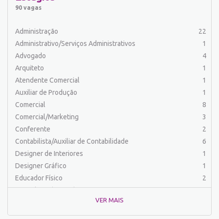
Auxiliar de Serviços
19
90 vagas
Balconista
24
Barman
2
Administração
22
Cabeleireiro
1
Administrativo/Serviços Administrativos
1
Caixa Bancário/Operador de Caixa
10
Advogado
4
Carpinteiro
1
Arquiteto
1
Carregador/Ajudante Carga e Descarga
7
Atendente Comercial
1
Comercial
46
Auxiliar de Produção
1
Comercial/Marketing
6
Comercial
8
Comprador
4
Comercial/Marketing
3
Contabilista/Auxiliar de Contabilidade
23
Conferente
2
Costureira/Costureiro Industrial
9
Contabilista/Auxiliar de Contabilidade
6
Cozinha/ Pizzaiolo
4
Designer de Interiores
1
Cozinheiro
10
Designer Gráfico
1
Cuidador de Crianças e Idosos
5
Educador Físico
2
Desenvolvedor de Sistema
1
Engenharia (Outras)
1
Designer Gráfico
1
VER MAIS
Engenharia Civil
1
Educador Físico
2
Engenharia de Produção
2