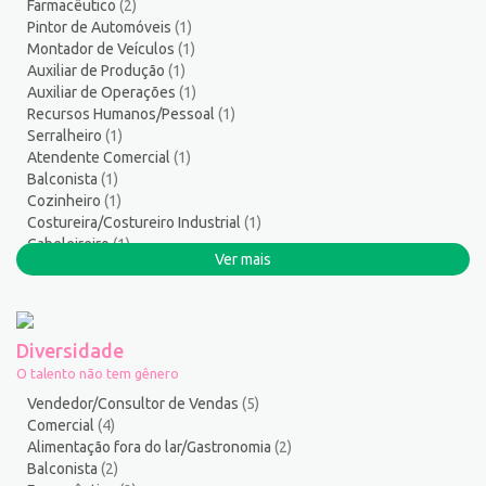
Farmacêutico
(2)
Serviços Técnicos
2
Pintor de Automóveis
(1)
Soldador
1
Montador de Veículos
(1)
Suporte técnico de TI
1
Auxiliar de Produção
(1)
Auxiliar de Operações
(1)
Suprimentos e Materiais
1
Recursos Humanos/Pessoal
(1)
Técnico em Eletroeletrônica
1
Serralheiro
(1)
Técnico em enfermagem
2
Atendente Comercial
(1)
Técnico em Manutenção
11
Balconista
(1)
Cozinheiro
(1)
Telefonista
1
Costureira/Costureiro Industrial
(1)
Terapeuta
1
Cabeleireiro
(1)
Tintureiro
1
Ver mais
Porteiro
(1)
Torneiro Mecânico/Fresador Mecânico
2
Administrativo/Serviços Administrativos
(1)
Vendedor/Consultor de Vendas
119
Vigia
2
Diversidade
Zelador de Edifícios
2
O talento não tem gênero
Vendedor/Consultor de Vendas
(5)
Comercial
(4)
Alimentação fora do lar/Gastronomia
(2)
Balconista
(2)