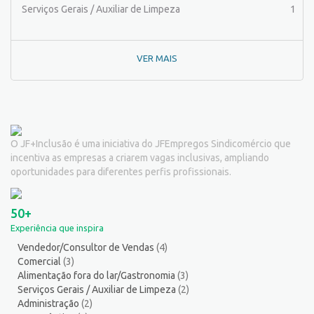
Pintor de equipamentos
1
Serviços Gerais / Auxiliar de Limpeza
1
Pintor de Obras/Pintor
1
Porteiro
6
VER MAIS
Professor de Ensino Superior
1
Programador
1
Promotor de Vendas
3
Psicólogo
2
Recepcionista/Atendimento a cliente
12
O JF+Inclusão é uma iniciativa do JFEmpregos Sindicomércio que
Recursos Humanos/Pessoal
10
incentiva as empresas a criarem vagas inclusivas, ampliando
Repositor de Mercadorias
8
oportunidades para diferentes perfis profissionais.
Representante Comercial
1
Salgadeiro
2
50+
Serralheiro
8
Experiência que inspira
Servente
5
Vendedor/Consultor de Vendas
(4)
Serviços Culturais
5
Comercial
(3)
Serviços de Telecomunicação
5
Alimentação fora do lar/Gastronomia
(3)
Serviços Diversos
9
Serviços Gerais / Auxiliar de Limpeza
(2)
Administração
(2)
Serviços Gerais / Auxiliar de Limpeza
14