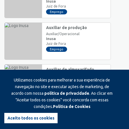
Inusa
Juiz de Fora
Emprego
Auxiliar de produção
Auxiliar/Operacional
Inusa
Juiz de Fora
Emprego
Auxiliar de almoxarifado
Auxiliar/Operacional
Utilizamos cookies para melhorar a sua experiência de
Inusa
Juiz de Fora
navegação no site e executar ações de marketing, de
Emprego
acordo com nossa
política de privacidade
. Ao clicar em
"Aceitar todos os cookies" você concorda com essas
condições.
Política de Cookies
Auxiliar de logistica
Auxiliar/Operacional
Aceito todos os cookies
Sr. a granel
Juiz de Fora